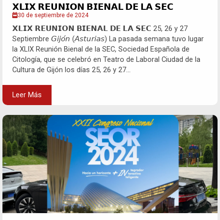
𝗫𝗟𝗜𝗫 𝗥𝗘𝗨𝗡𝗜𝗢𝗡 𝗕𝗜𝗘𝗡𝗔𝗟 𝗗𝗘 𝗟𝗔 𝗦𝗘𝗖
30 de septiembre de 2024
𝗫𝗟𝗜𝗫 𝗥𝗘𝗨𝗡𝗜𝗢𝗡 𝗕𝗜𝗘𝗡𝗔𝗟 𝗗𝗘 𝗟𝗔 𝗦𝗘𝗖 25, 26 y 27
Septiembre 𝘎𝘪𝘫𝘰́𝘯 (𝘈𝘴𝘵𝘶𝘳𝘪𝘢𝘴) La pasada semana tuvo lugar
la XLIX Reunión Bienal de la SEC, Sociedad Española de
Citología, que se celebró en Teatro de Laboral Ciudad de la
Cultura de Gijón los días 25, 26 y 27...
Leer Más