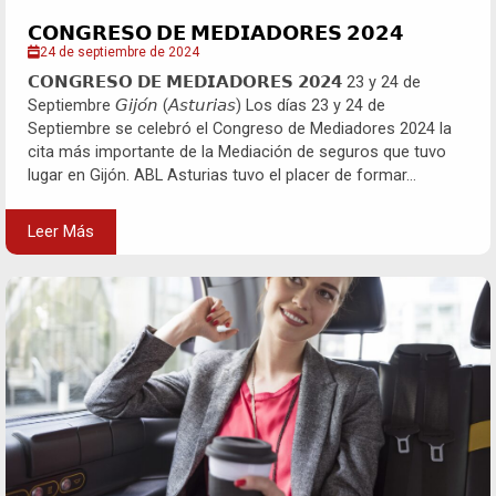
𝗖𝗢𝗡𝗚𝗥𝗘𝗦𝗢 𝗗𝗘 𝗠𝗘𝗗𝗜𝗔𝗗𝗢𝗥𝗘𝗦 𝟮𝟬𝟮𝟰
24 de septiembre de 2024
𝗖𝗢𝗡𝗚𝗥𝗘𝗦𝗢 𝗗𝗘 𝗠𝗘𝗗𝗜𝗔𝗗𝗢𝗥𝗘𝗦 𝟮𝟬𝟮𝟰 23 y 24 de
Septiembre 𝘎𝘪𝘫𝘰́𝘯 (𝘈𝘴𝘵𝘶𝘳𝘪𝘢𝘴) Los días 23 y 24 de
Septiembre se celebró el Congreso de Mediadores 2024 la
cita más importante de la Mediación de seguros que tuvo
lugar en Gijón. ABL Asturias tuvo el placer de formar...
Leer Más