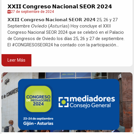
𝗫𝗫𝗜𝗜 𝗖𝗼𝗻𝗴𝗿𝗲𝘀𝗼 𝗡𝗮𝗰𝗶𝗼𝗻𝗮𝗹 𝗦𝗘𝗢𝗥 𝟮𝟬𝟮𝟰
27 de septiembre de 2024
𝗫𝗫𝗜𝗜 𝗖𝗼𝗻𝗴𝗿𝗲𝘀𝗼 𝗡𝗮𝗰𝗶𝗼𝗻𝗮𝗹 𝗦𝗘𝗢𝗥 𝟮𝟬𝟮𝟰 25, 26 y 27
Septiembre 𝘖𝘷𝘪𝘦𝘥𝘰 (𝘈𝘴𝘵𝘶𝘳𝘪𝘢𝘴) Hoy concluye el XXII
Congreso Nacional SEOR 2024 que se celebró en el Palacio
de Congresos de Oviedo los días 25, 26 y 27 de septiembre.
El #CONGRESOSEOR24 ha contado con la participación...
Leer Más