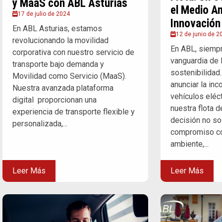
y MaaS con ABL Asturias
el Medio Am
17 de julio de 2024
Innovación
En ABL Asturias, estamos
12 de junio de 2
revolucionando la movilidad
En ABL, siemp
corporativa con nuestro servicio de
vanguardia de l
transporte bajo demanda y
sostenibilidad
Movilidad como Servicio (MaaS).
anunciar la inc
Nuestra avanzada plataforma
vehículos eléct
digital proporcionan una
nuestra flota d
experiencia de transporte flexible y
decisión no so
personalizada,...
compromiso co
ambiente,...
Leer Más
Leer Más