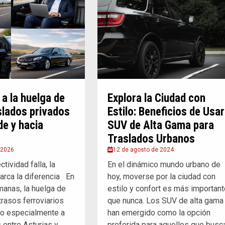
 a la huelga de
Explora la Ciudad con
slados privados
Estilo: Beneficios de Usar
de y hacia
SUV de Alta Gama para
Traslados Urbanos
 2026
12 de agosto de 2024
tividad falla, la
En el dinámico mundo urbano de
marca la diferencia En
hoy, moverse por la ciudad con
manas, la huelga de
estilo y confort es más importan
trasos ferroviarios
que nunca. Los SUV de alta gama
do especialmente a
han emergido como la opción
 entre Asturias y
preferida para aquellos que busc