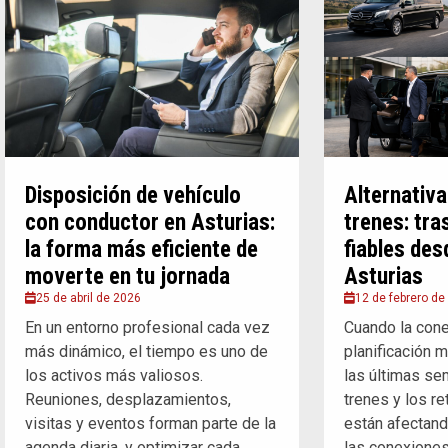
Disposición de vehículo
Alternativa
con conductor en Asturias:
trenes: tra
la forma más eficiente de
fiables des
moverte en tu jornada
Asturias
25 de abril de 2026
12 de febrero de
En un entorno profesional cada vez
Cuando la conec
más dinámico, el tiempo es uno de
planificación 
los activos más valiosos.
las últimas se
Reuniones, desplazamientos,
trenes y los re
visitas y eventos forman parte de la
están afectan
agenda diaria, y optimizar cada
las conexiones