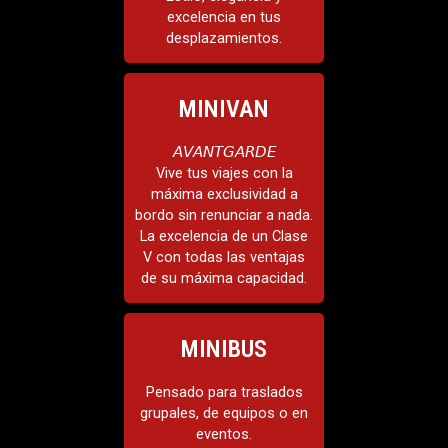
Mercedes Clase S
excelencia en tus
Audi A8
desplazamientos.
MINIVAN
𝘈𝘝𝘈𝘕𝘛𝘎𝘈𝘙𝘋𝘌
Vive tus viajes con la
máxima exclusividad a
bordo sin renunciar a nada.
La excelencia de un Clase
Modelos
V con todas las ventajas
Mercedes Clase V.
de su máxima capacidad.
MINIBUS
Pensado para traslados
grupales, de equipos o en
eventos.