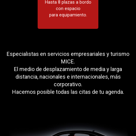
Hasta 8 plazas a bordo
con espacio
Modelos
para equipamiento.
Minibus Man 9 plazas
Especialistas en servicios empresariales y turismo
MICE.
El medio de desplazamiento de media y larga
distancia, nacionales e internacionales, más
corporativo.
Hacemos posible todas las citas de tu agenda.