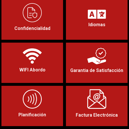
Disfruta del más estricto
Tu servicio de conductor con
acuerdo de confidencialidad del
idiomas cada vez que lo
mercado
necesites
Idiomas
Confidencialidad
Siempre conectado cada vez
Nuestra misión es ayudar a
que lo necesites.
nuestros clientes a alcanzar el
éxito
WIFI Abordo
Garantia de Satisfacción
Creación de rutas, gestión de
Pagos contactless, e-factura,
agenda, reservas, eventos...
reservas online, etc...
Planificación
Factura Electrónica