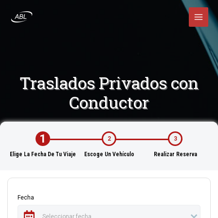
Ir
MAI
al
contenido
MEN
Traslados Privados con
Conductor
1
2
3
Elige La Fecha De Tu Viaje
Escoge Un Vehículo
Realizar Reserva
Fecha