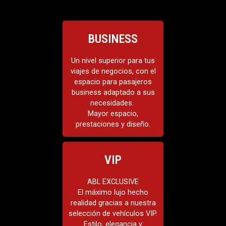
BUSINESS
Un nivel superior para tus
viajes de negocios, con el
espacio para pasajeros
business adaptado a sus
Modelos
necesidades. ⁣
Mercedes Clase E
Mayor espacio,
Audi A6
prestaciones y diseño.
VIP
ABL EXCLUSIVE
El máximo lujo hecho
realidad gracias a nuestra
selección de vehículos VIP.
Modelos
Estilo, elegancia y