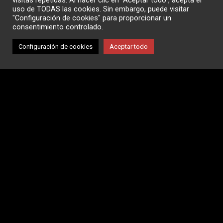
visitas repetidas. Al hacer clic en "Aceptar todo", acepta el
uso de TODAS las cookies. Sin embargo, puede visitar
"Configuración de cookies" para proporcionar un
consentimiento controlado.
Configuración de cookies
Aceptar todo
Tendencias en los Viajes de Negocios para 2025:
Innovación y Sostenibilidad en Movimiento
12 de enero de 2025
El sector de los viajes de negocios se prepara para un 2025
lleno de transformaciones impulsadas por la tecnología y
una creciente conciencia ambiental. En ABL, nos
mantenemos a la vanguardia de estas tendencias para
ofrecer a nuestros clientes soluciones...