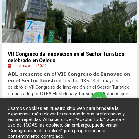
VII Congreso de Innovación en el Sector Turístico
celebrado en Oviedo
14 de mayo de 2024
𝗔𝗕𝗟 𝗽𝗿𝗲𝘀𝗲𝗻𝘁𝗲 𝗲𝗻 𝗲𝗹 𝗩𝗜𝗜 𝗖𝗼𝗻𝗴𝗿𝗲𝘀𝗼 𝗱𝗲 𝗜𝗻𝗻𝗼𝘃𝗮𝗰𝗶𝗼́𝗻
𝗲𝗻 𝗲𝗹 𝗦𝗲𝗰𝘁𝗼𝗿 𝗧𝘂𝗿í𝘀𝘁𝗶𝗰𝗼 Los días 13 y 14 de mayo se
celebró el VII Congreso de Innovación en el Sector Turístico
organizado por OTEA Hostelería y Turismo en Asturias que
tuvo lugar en el Palacio de Congresos...
Usamos cookies en nuestro sitio web para brindarle la
experiencia más relevante recordando sus preferencias y
Leer Más
visitas repetidas. Al hacer clic en "Aceptar todo", acepta el
uso de TODAS las cookies. Sin embargo, puede visitar
"Configuración de cookies" para proporcionar un
consentimiento controlado.