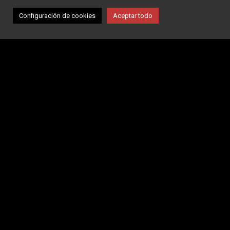
Configuración de cookies
Aceptar todo
Orlegi Sports Summit Internacional 2024
9 de mayo de 2024
El pasado 7 de mayo, ABL tuvo el placer de estar presente
en el Summit Internacional organizado por Orlegi Sports en
el que se puso de relieve la industria del fútbol como
generador de valor para la sociedad. El evento contó con
nuestros servicios 𝘈𝘉𝘓...
Leer Más
1
2