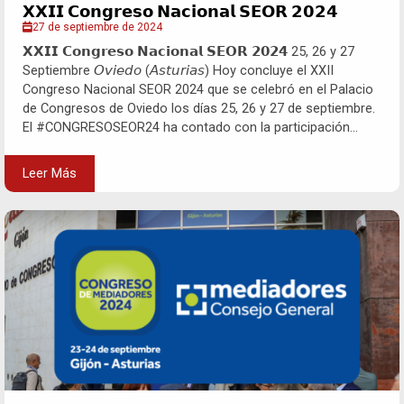
𝗫𝗫𝗜𝗜 𝗖𝗼𝗻𝗴𝗿𝗲𝘀𝗼 𝗡𝗮𝗰𝗶𝗼𝗻𝗮𝗹 𝗦𝗘𝗢𝗥 𝟮𝟬𝟮𝟰
27 de septiembre de 2024
𝗫𝗫𝗜𝗜 𝗖𝗼𝗻𝗴𝗿𝗲𝘀𝗼 𝗡𝗮𝗰𝗶𝗼𝗻𝗮𝗹 𝗦𝗘𝗢𝗥 𝟮𝟬𝟮𝟰 25, 26 y 27
Septiembre 𝘖𝘷𝘪𝘦𝘥𝘰 (𝘈𝘴𝘵𝘶𝘳𝘪𝘢𝘴) Hoy concluye el XXII
Congreso Nacional SEOR 2024 que se celebró en el Palacio
de Congresos de Oviedo los días 25, 26 y 27 de septiembre.
El #CONGRESOSEOR24 ha contado con la participación...
Leer Más