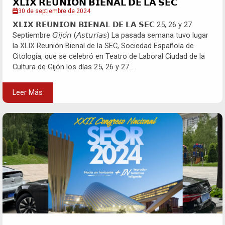
𝗫𝗟𝗜𝗫 𝗥𝗘𝗨𝗡𝗜𝗢𝗡 𝗕𝗜𝗘𝗡𝗔𝗟 𝗗𝗘 𝗟𝗔 𝗦𝗘𝗖
30 de septiembre de 2024
𝗫𝗟𝗜𝗫 𝗥𝗘𝗨𝗡𝗜𝗢𝗡 𝗕𝗜𝗘𝗡𝗔𝗟 𝗗𝗘 𝗟𝗔 𝗦𝗘𝗖 25, 26 y 27
Septiembre 𝘎𝘪𝘫𝘰́𝘯 (𝘈𝘴𝘵𝘶𝘳𝘪𝘢𝘴) La pasada semana tuvo lugar
la XLIX Reunión Bienal de la SEC, Sociedad Española de
Citología, que se celebró en Teatro de Laboral Ciudad de la
Cultura de Gijón los días 25, 26 y 27...
Leer Más