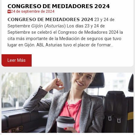
𝗖𝗢𝗡𝗚𝗥𝗘𝗦𝗢 𝗗𝗘 𝗠𝗘𝗗𝗜𝗔𝗗𝗢𝗥𝗘𝗦 𝟮𝟬𝟮𝟰
24 de septiembre de 2024
𝗖𝗢𝗡𝗚𝗥𝗘𝗦𝗢 𝗗𝗘 𝗠𝗘𝗗𝗜𝗔𝗗𝗢𝗥𝗘𝗦 𝟮𝟬𝟮𝟰 23 y 24 de
Septiembre 𝘎𝘪𝘫𝘰́𝘯 (𝘈𝘴𝘵𝘶𝘳𝘪𝘢𝘴) Los días 23 y 24 de
Septiembre se celebró el Congreso de Mediadores 2024 la
cita más importante de la Mediación de seguros que tuvo
lugar en Gijón. ABL Asturias tuvo el placer de formar...
Leer Más