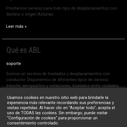
ABL
Prestamos servicio para todo tipo de desplazamientos con
destino o origen Asturias.
Leer más »
Qué
Qué es ABL
es
ABL
soporte
Somos un servicio de traslados y desplazamientos con
conductor. Disponemos de diferentes tipos de servicio:
transfer aeropuertos y estaciones, traslados entre ciudades,
viajes de media y larga distancia, viajes organizados y
Usamos cookies en nuestro sitio web para brindarle la
servicios business y vip.
experiencia más relevante recordando sus preferencias y
visitas repetidas. Al hacer clic en "Aceptar todo", acepta el
Leer más »
uso de TODAS las cookies. Sin embargo, puede visitar
"Configuración de cookies" para proporcionar un
consentimiento controlado.