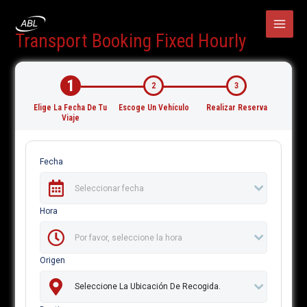
Ir
MAI
al
contenido
MEN
Transport Booking Fixed Hourly
1
2
3
Elige La Fecha De Tu
Escoge Un Vehículo
Realizar Reserva
Viaje
Fecha
Hora
Origen